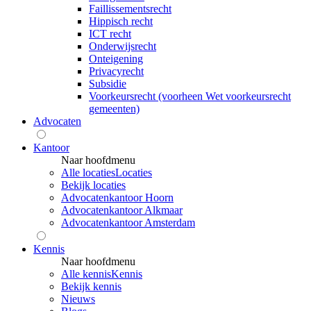
Faillissementsrecht
Hippisch recht
ICT recht
Onderwijsrecht
Onteigening
Privacyrecht
Subsidie
Voorkeursrecht (voorheen Wet voorkeursrecht
gemeenten)
Advocaten
Kantoor
Naar hoofdmenu
Alle locaties
Locaties
Bekijk locaties
Advocatenkantoor Hoorn
Advocatenkantoor Alkmaar
Advocatenkantoor Amsterdam
Kennis
Naar hoofdmenu
Alle kennis
Kennis
Bekijk kennis
Nieuws