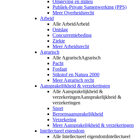
Omgeving en milieu
Publiek-Private Samenwerking (PPS)
Meer Overheidsrecht
Arbeid
Alle Arbeid
Arbeid
Ontslag
Concurrentiebeding
Ziekte
Meer Arbeidsrecht
Agrarisch
Alle Agrarisch
Agrarisch
Pacht
Fosfaat
Stikstof en Natura 2000
Meer Agrarisch recht
Aansprakelijkheid & verzekeringen
Alle Aansprakelijkheid &
verzekeringen
Aansprakelijkheid &
verzekeringen
Sport
Beroepsaansprakelijkheid
Verzekering
Meer Aansprakelijkheid & verzekeringen
Intellectueel eigendom
Alle Intellectueel eigendom
Intellectueel