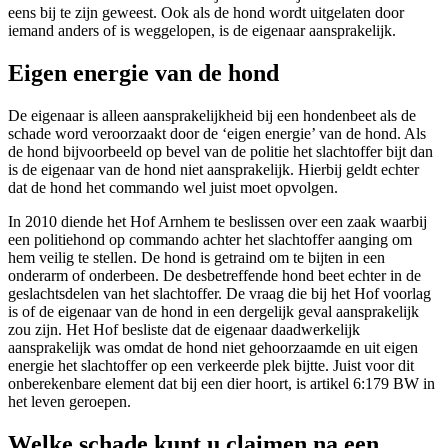
eens bij te zijn geweest. Ook als de hond wordt uitgelaten door
iemand anders of is weggelopen, is de eigenaar aansprakelijk.
Eigen energie van de hond
De eigenaar is alleen aansprakelijkheid bij een hondenbeet als de
schade word veroorzaakt door de ‘eigen energie’ van de hond. Als
de hond bijvoorbeeld op bevel van de politie het slachtoffer bijt dan
is de eigenaar van de hond niet aansprakelijk. Hierbij geldt echter
dat de hond het commando wel juist moet opvolgen.
In 2010 diende het Hof Arnhem te beslissen over een zaak waarbij
een politiehond op commando achter het slachtoffer aanging om
hem veilig te stellen. De hond is getraind om te bijten in een
onderarm of onderbeen. De desbetreffende hond beet echter in de
geslachtsdelen van het slachtoffer. De vraag die bij het Hof voorlag
is of de eigenaar van de hond in een dergelijk geval aansprakelijk
zou zijn. Het Hof besliste dat de eigenaar daadwerkelijk
aansprakelijk was omdat de hond niet gehoorzaamde en uit eigen
energie het slachtoffer op een verkeerde plek bijtte. Juist voor dit
onberekenbare element dat bij een dier hoort, is artikel 6:179 BW in
het leven geroepen.
Welke schade kunt u claimen na een