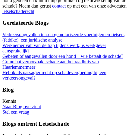
hond gebeten en kunt u hulp gebruiken bij de afwikkeling van de
schade? Neem dan gerust
contact
op met een van onze advocaten
letselschaderecht
.
Gerelateerde Blogs
Verkeersongevallen tussen gemotoriseerde voertuigen en fietsers
(fatbike): een juridische analyse
Werknemer valt van de trap tijdens werk, is werkgever
aansprakelijk?
Gebeten of aangevallen door een hond – wie betaalt de schade?
Granulaat veroorzaakt schade aan het raadhuis van
Haarlemmermeer
Heb ik als passagier recht op schadevergoeding bij een
verkeersongeval?
Blog
Kennis
Naar Blog overzicht
Stel een vraag
Blogs omtrent Letselschade