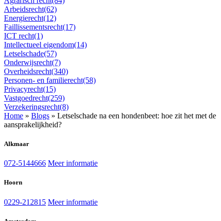
Agrarisch recht
(84)
Arbeidsrecht
(62)
Energierecht
(12)
Faillissementsrecht
(17)
ICT recht
(1)
Intellectueel eigendom
(14)
Letselschade
(57)
Onderwijsrecht
(7)
Overheidsrecht
(340)
Personen- en familierecht
(58)
Privacyrecht
(15)
Vastgoedrecht
(259)
Verzekeringsrecht
(8)
Home
»
Blogs
»
Letselschade na een hondenbeet: hoe zit het met de
aansprakelijkheid?
Alkmaar
072-5144666
Meer informatie
Hoorn
0229-212815
Meer informatie