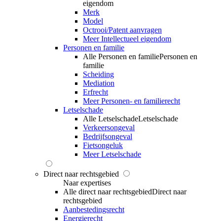
eigendom
Merk
Model
Octrooi/Patent aanvragen
Meer Intellectueel eigendom
Personen en familie
Alle Personen en familie
Personen en
familie
Scheiding
Mediation
Erfrecht
Meer Personen- en familierecht
Letselschade
Alle Letselschade
Letselschade
Verkeersongeval
Bedrijfsongeval
Fietsongeluk
Meer Letselschade
Direct naar rechtsgebied
Naar expertises
Alle direct naar rechtsgebied
Direct naar
rechtsgebied
Aanbestedingsrecht
Energierecht