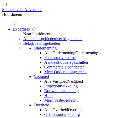
Schenkeveld Advocaten
Hoofdmenu
Expertises
Naar hoofdmenu
Alle rechtsgebieden
Rechtsgebieden
Bekijk rechtsgebieden
Onderneming
Alle Onderneming
Onderneming
Fusie en overname
Aandeelhoudersgeschillen
Commerciële contracten
Meer Ondernemingsrecht
Vastgoed
Alle Vastgoed
Vastgoed
Projectontwikkeling
Bouw en aanneming
Huur
Meer Vastgoedrecht
Overheid
Alle Overheid
Overheid
Gebiedsontwikkeling