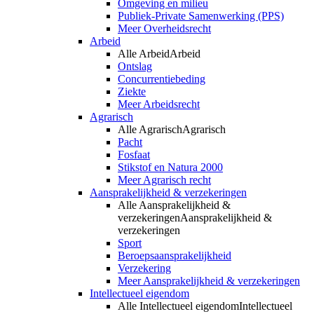
Omgeving en milieu
Publiek-Private Samenwerking (PPS)
Meer Overheidsrecht
Arbeid
Alle Arbeid
Arbeid
Ontslag
Concurrentiebeding
Ziekte
Meer Arbeidsrecht
Agrarisch
Alle Agrarisch
Agrarisch
Pacht
Fosfaat
Stikstof en Natura 2000
Meer Agrarisch recht
Aansprakelijkheid & verzekeringen
Alle Aansprakelijkheid &
verzekeringen
Aansprakelijkheid &
verzekeringen
Sport
Beroepsaansprakelijkheid
Verzekering
Meer Aansprakelijkheid & verzekeringen
Intellectueel eigendom
Alle Intellectueel eigendom
Intellectueel