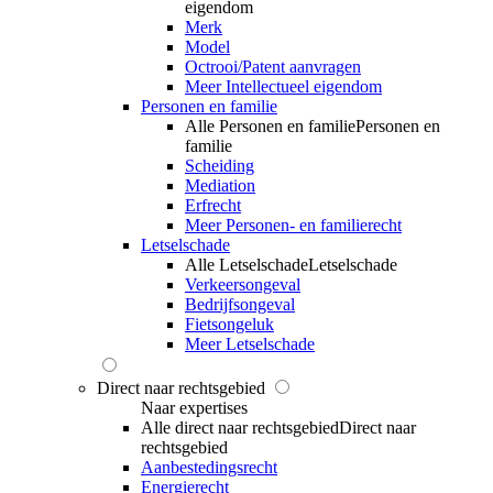
eigendom
Merk
Model
Octrooi/Patent aanvragen
Meer Intellectueel eigendom
Personen en familie
Alle Personen en familie
Personen en
familie
Scheiding
Mediation
Erfrecht
Meer Personen- en familierecht
Letselschade
Alle Letselschade
Letselschade
Verkeersongeval
Bedrijfsongeval
Fietsongeluk
Meer Letselschade
Direct naar rechtsgebied
Naar expertises
Alle direct naar rechtsgebied
Direct naar
rechtsgebied
Aanbestedingsrecht
Energierecht