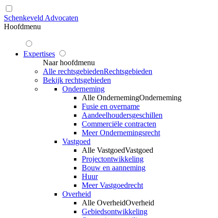
Schenkeveld Advocaten
Hoofdmenu
Expertises
Naar hoofdmenu
Alle rechtsgebieden
Rechtsgebieden
Bekijk rechtsgebieden
Onderneming
Alle Onderneming
Onderneming
Fusie en overname
Aandeelhoudersgeschillen
Commerciële contracten
Meer Ondernemingsrecht
Vastgoed
Alle Vastgoed
Vastgoed
Projectontwikkeling
Bouw en aanneming
Huur
Meer Vastgoedrecht
Overheid
Alle Overheid
Overheid
Gebiedsontwikkeling