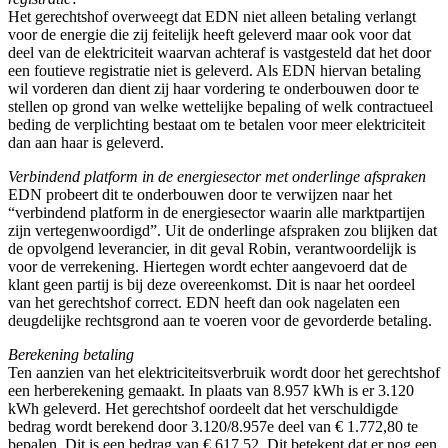
Het gerechtshof overweegt dat EDN niet alleen betaling verlangt
voor de energie die zij feitelijk heeft geleverd maar ook voor dat
deel van de elektriciteit waarvan achteraf is vastgesteld dat het door
een foutieve registratie niet is geleverd. Als EDN hiervan betaling
wil vorderen dan dient zij haar vordering te onderbouwen door te
stellen op grond van welke wettelijke bepaling of welk contractueel
beding de verplichting bestaat om te betalen voor meer elektriciteit
dan aan haar is geleverd.
Verbindend platform in de energiesector met onderlinge afspraken
EDN probeert dit te onderbouwen door te verwijzen naar het
“verbindend platform in de energiesector waarin alle marktpartijen
zijn vertegenwoordigd”. Uit de onderlinge afspraken zou blijken dat
de opvolgend leverancier, in dit geval Robin, verantwoordelijk is
voor de verrekening. Hiertegen wordt echter aangevoerd dat de
klant geen partij is bij deze overeenkomst. Dit is naar het oordeel
van het gerechtshof correct. EDN heeft dan ook nagelaten een
deugdelijke rechtsgrond aan te voeren voor de gevorderde betaling.
Berekening betaling
Ten aanzien van het elektriciteitsverbruik wordt door het gerechtshof
een herberekening gemaakt. In plaats van 8.957 kWh is er 3.120
kWh geleverd. Het gerechtshof oordeelt dat het verschuldigde
bedrag wordt berekend door 3.120/8.957e deel van € 1.772,80 te
bepalen. Dit is een bedrag van € 617,52. Dit betekent dat er nog een