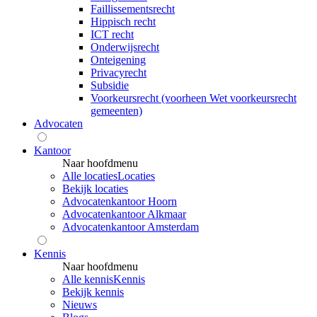
Faillissementsrecht
Hippisch recht
ICT recht
Onderwijsrecht
Onteigening
Privacyrecht
Subsidie
Voorkeursrecht (voorheen Wet voorkeursrecht
gemeenten)
Advocaten
Kantoor
Naar hoofdmenu
Alle locaties
Locaties
Bekijk locaties
Advocatenkantoor Hoorn
Advocatenkantoor Alkmaar
Advocatenkantoor Amsterdam
Kennis
Naar hoofdmenu
Alle kennis
Kennis
Bekijk kennis
Nieuws