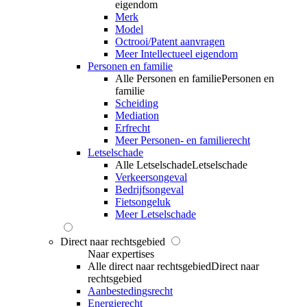
eigendom
Merk
Model
Octrooi/Patent aanvragen
Meer Intellectueel eigendom
Personen en familie
Alle Personen en familie
Personen en
familie
Scheiding
Mediation
Erfrecht
Meer Personen- en familierecht
Letselschade
Alle Letselschade
Letselschade
Verkeersongeval
Bedrijfsongeval
Fietsongeluk
Meer Letselschade
Direct naar rechtsgebied
Naar expertises
Alle direct naar rechtsgebied
Direct naar
rechtsgebied
Aanbestedingsrecht
Energierecht