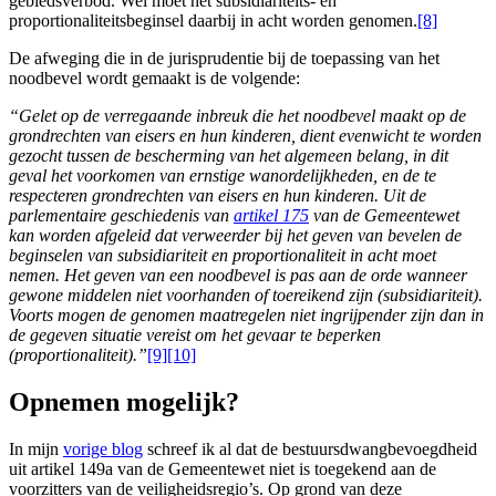
gebiedsverbod. Wel moet het subsidiariteits- en
proportionaliteitsbeginsel daarbij in acht worden genomen.
[8]
De afweging die in de jurisprudentie bij de toepassing van het
noodbevel wordt gemaakt is de volgende:
“Gelet op de verregaande inbreuk die het noodbevel maakt op de
grondrechten van eisers en hun kinderen, dient evenwicht te worden
gezocht tussen de bescherming van het algemeen belang, in dit
geval het voorkomen van ernstige wanordelijkheden, en de te
respecteren grondrechten van eisers en hun kinderen. Uit de
parlementaire geschiedenis van
artikel 175
van de Gemeentewet
kan worden afgeleid dat verweerder bij het geven van bevelen de
beginselen van subsidiariteit en proportionaliteit in acht moet
nemen. Het geven van een noodbevel is pas aan de orde wanneer
gewone middelen niet voorhanden of toereikend zijn (subsidiariteit).
Voorts mogen de genomen maatregelen niet ingrijpender zijn dan in
de gegeven situatie vereist om het gevaar te beperken
(proportionaliteit).”
[9]
[10]
Opnemen mogelijk?
In mijn
vorige blog
schreef ik al dat de bestuursdwangbevoegdheid
uit artikel 149a van de Gemeentewet niet is toegekend aan de
voorzitters van de veiligheidsregio’s. Op grond van deze