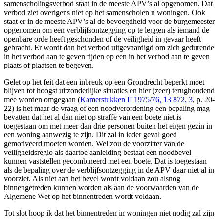
samenscholingsverbod staat in de meeste APV’s al opgenomen. Dat
verbod ziet overigens niet op het samenscholen n woningen. Ook
staat er in de meeste APV’s al de bevoegdheid voor de burgemeester
opgenomen om een verblijfsontzegging op te leggen als iemand de
openbare orde heeft geschonden of de veiligheid in gevaar heeft
gebracht. Er wordt dan het verbod uitgevaardigd om zich gedurende
in het verbod aan te geven tijden op een in het verbod aan te geven
plaats of plaatsen te begeven.
Gelet op het feit dat een inbreuk op een Grondrecht beperkt moet
blijven tot hoogst uitzonderlijke situaties en hier (zeer) terughoudend
mee worden omgegaan (
Kamerstukken II 1975/76, 13 872, 3
, p. 20-
22) is het maar de vraag of een noodverordening een bepaling mag
bevatten dat het al dan niet op straffe van een boete niet is
toegestaan om met meer dan drie personen buiten het eigen gezin in
een woning aanwezig te zijn. Dit zal in ieder geval goed
gemotiveerd moeten worden. Wel zou de voorzitter van de
veiligheidsregio als daartoe aanleiding bestaat een noodbevel
kunnen vaststellen gecombineerd met een boete. Dat is toegestaan
als de bepaling over de verblijfsontzegging in de APV daar niet al in
voorziet. Als niet aan het bevel wordt voldaan zou alsnog
binnengetreden kunnen worden als aan de voorwaarden van de
Algemene Wet op het binnentreden wordt voldaan.
Tot slot hoop ik dat het binnentreden in woningen niet nodig zal zijn