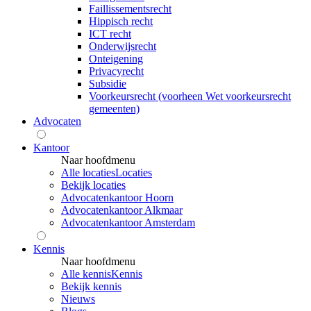
Faillissementsrecht
Hippisch recht
ICT recht
Onderwijsrecht
Onteigening
Privacyrecht
Subsidie
Voorkeursrecht (voorheen Wet voorkeursrecht
gemeenten)
Advocaten
Kantoor
Naar hoofdmenu
Alle locaties
Locaties
Bekijk locaties
Advocatenkantoor Hoorn
Advocatenkantoor Alkmaar
Advocatenkantoor Amsterdam
Kennis
Naar hoofdmenu
Alle kennis
Kennis
Bekijk kennis
Nieuws