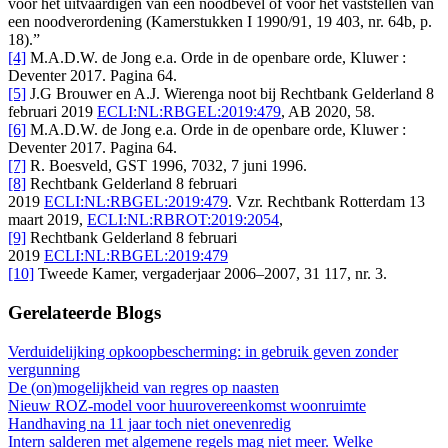
voor het uitvaardigen van een noodbevel of voor het vaststellen van
een noodverordening (Kamerstukken I 1990/91, 19 403, nr. 64b, p.
18).”
[4]
M.A.D.W. de Jong e.a. Orde in de openbare orde, Kluwer :
Deventer 2017. Pagina 64.
[5]
J.G Brouwer en A.J. Wierenga noot bij Rechtbank Gelderland 8
februari 2019
ECLI:NL:RBGEL:2019:479
, AB 2020, 58.
[6]
M.A.D.W. de Jong e.a. Orde in de openbare orde, Kluwer :
Deventer 2017. Pagina 64.
[7]
R. Boesveld, GST 1996, 7032, 7 juni 1996.
[8]
Rechtbank Gelderland 8 februari
2019
ECLI:NL:RBGEL:2019:479
. Vzr. Rechtbank Rotterdam 13
maart 2019,
ECLI:NL:RBROT:2019:2054
,
[9]
Rechtbank Gelderland 8 februari
2019
ECLI:NL:RBGEL:2019:479
[10]
Tweede Kamer, vergaderjaar 2006–2007, 31 117, nr. 3.
Gerelateerde Blogs
Verduidelijking opkoopbescherming: in gebruik geven zonder
vergunning
De (on)mogelijkheid van regres op naasten
Nieuw ROZ-model voor huurovereenkomst woonruimte
Handhaving na 11 jaar toch niet onevenredig
Intern salderen met algemene regels mag niet meer. Welke