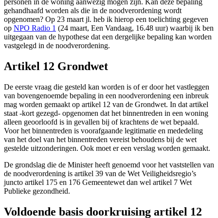
personen in de woning aanwezig mogen zijn. Kan deze bepaling
gehandhaafd worden als die in de noodverordening wordt
opgenomen? Op 23 maart jl. heb ik hierop een toelichting gegeven
op
NPO Radio 1
(24 maart, Een Vandaag, 16.48 uur) waarbij ik ben
uitgegaan van de hypothese dat een dergelijke bepaling kan worden
vastgelegd in de noodverordening.
Artikel 12 Grondwet
De eerste vraag die gesteld kan worden is of er door het vastleggen
van bovengenoemde bepaling in een noodverordening een inbreuk
mag worden gemaakt op artikel 12 van de Grondwet. In dat artikel
staat -kort gezegd- opgenomen dat het binnentreden in een woning
alleen geoorloofd is in gevallen bij of krachtens de wet bepaald.
Voor het binnentreden is voorafgaande legitimatie en mededeling
van het doel van het binnentreden vereist behoudens bij de wet
gestelde uitzonderingen. Ook moet er een verslag worden gemaakt.
De grondslag die de Minister heeft genoemd voor het vaststellen van
de noodverordening is artikel 39 van de Wet Veiligheidsregio’s
juncto artikel 175 en 176 Gemeentewet dan wel artikel 7 Wet
Publieke gezondheid.
Voldoende basis doorkruising artikel 12