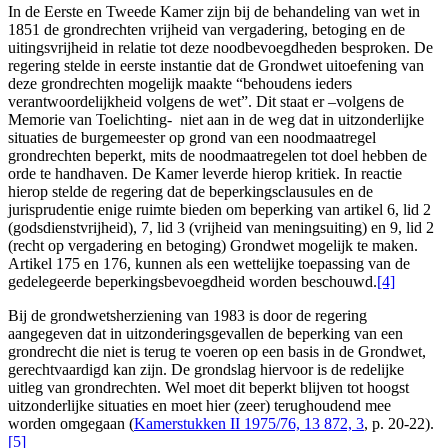
In de Eerste en Tweede Kamer zijn bij de behandeling van wet in
1851 de grondrechten vrijheid van vergadering, betoging en de
uitingsvrijheid in relatie tot deze noodbevoegdheden besproken. De
regering stelde in eerste instantie dat de Grondwet uitoefening van
deze grondrechten mogelijk maakte “behoudens ieders
verantwoordelijkheid volgens de wet”. Dit staat er –volgens de
Memorie van Toelichting- niet aan in de weg dat in uitzonderlijke
situaties de burgemeester op grond van een noodmaatregel
grondrechten beperkt, mits de noodmaatregelen tot doel hebben de
orde te handhaven. De Kamer leverde hierop kritiek. In reactie
hierop stelde de regering dat de beperkingsclausules en de
jurisprudentie enige ruimte bieden om beperking van artikel 6, lid 2
(godsdienstvrijheid), 7, lid 3 (vrijheid van meningsuiting) en 9, lid 2
(recht op vergadering en betoging) Grondwet mogelijk te maken.
Artikel 175 en 176, kunnen als een wettelijke toepassing van de
gedelegeerde beperkingsbevoegdheid worden beschouwd.
[4]
Bij de grondwetsherziening van 1983 is door de regering
aangegeven dat in uitzonderingsgevallen de beperking van een
grondrecht die niet is terug te voeren op een basis in de Grondwet,
gerechtvaardigd kan zijn. De grondslag hiervoor is de redelijke
uitleg van grondrechten. Wel moet dit beperkt blijven tot hoogst
uitzonderlijke situaties en moet hier (zeer) terughoudend mee
worden omgegaan (
Kamerstukken II 1975/76, 13 872, 3
, p. 20-22).
[5]