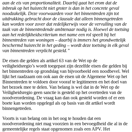
aan de eis van proportionaliteit. Daarbij gaat het erom dat de
inbreuk op het huisrecht niet groter is dan in het concrete geval
noodzakelijk. Deze voorwaarden voor het binnentreden zijn tot
uitdrukking gebracht door de clausule dat alleen binnengetreden
kan worden voor zover dat redelijkerwijs voor de vervulling van de
taak van de binnentredende ambtenaar nodig is. Hoewel de toetsing
aan het redelijkheidscriterium met name een rol speelt bij het
binnentreden van woningen – daarbij is immers het grondwettelijk
beschermd huisrecht in het geding – wordt deze toetsing in elk geval
van binnentreden verplicht gesteld.”
De eisen die gelden als artikel 63 van de Wet op de
veiligheidsregio’s wordt toegepast zijn dezelfde eisen die gelden bij
het binnentreden op grondslag van bijvoorbeeld een noodbevel. Wel
lijkt het raadzaam om ook aan de eisen uit de Algemene Wet op het
Binnentreden te voldoen door vooraf te legitimeren en het doel van
het bezoek mee te delen. Van belang is wel dat in de Wet op de
Veiligheidsregio geen sanctie is gesteld op het overtreden van de
noodverordening. De vraag kan dan ook gesteld worden of er een
boete kan worden opgelegd als op basis van dit artikel wordt
binnengetreden.
Voorts is van belang om in het oog te houden dat een
noodverordening niet mag voorzien in een bevoegdheid die al in de
gemeentelijke regels staat opgenomen zoals een APV. Het