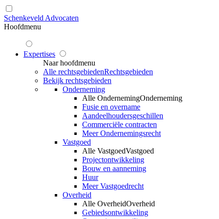
Schenkeveld Advocaten
Hoofdmenu
Expertises
Naar hoofdmenu
Alle rechtsgebieden
Rechtsgebieden
Bekijk rechtsgebieden
Onderneming
Alle Onderneming
Onderneming
Fusie en overname
Aandeelhoudersgeschillen
Commerciële contracten
Meer Ondernemingsrecht
Vastgoed
Alle Vastgoed
Vastgoed
Projectontwikkeling
Bouw en aanneming
Huur
Meer Vastgoedrecht
Overheid
Alle Overheid
Overheid
Gebiedsontwikkeling