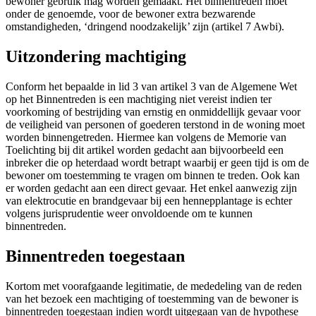
bewoner gebruik mag worden gemaakt. Het binnentreden moet
onder de genoemde, voor de bewoner extra bezwarende
omstandigheden, ‘dringend noodzakelijk’ zijn (artikel 7 Awbi).
Uitzondering machtiging
Conform het bepaalde in lid 3 van artikel 3 van de Algemene Wet
op het Binnentreden is een machtiging niet vereist indien ter
voorkoming of bestrijding van ernstig en onmiddellijk gevaar voor
de veiligheid van personen of goederen terstond in de woning moet
worden binnengetreden. Hiermee kan volgens de Memorie van
Toelichting bij dit artikel worden gedacht aan bijvoorbeeld een
inbreker die op heterdaad wordt betrapt waarbij er geen tijd is om de
bewoner om toestemming te vragen om binnen te treden. Ook kan
er worden gedacht aan een direct gevaar. Het enkel aanwezig zijn
van elektrocutie en brandgevaar bij een hennepplantage is echter
volgens jurisprudentie weer onvoldoende om te kunnen
binnentreden.
Binnentreden toegestaan
Kortom met voorafgaande legitimatie, de mededeling van de reden
van het bezoek een machtiging of toestemming van de bewoner is
binnentreden toegestaan indien wordt uitgegaan van de hypothese