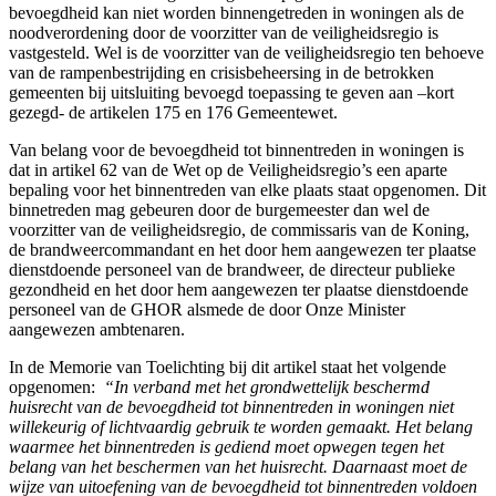
bevoegdheid kan niet worden binnengetreden in woningen als de
noodverordening door de voorzitter van de veiligheidsregio is
vastgesteld. Wel is de voorzitter van de veiligheidsregio ten behoeve
van de rampenbestrijding en crisisbeheersing in de betrokken
gemeenten bij uitsluiting bevoegd toepassing te geven aan –kort
gezegd- de artikelen 175 en 176 Gemeentewet.
Van belang voor de bevoegdheid tot binnentreden in woningen is
dat in artikel 62 van de Wet op de Veiligheidsregio’s een aparte
bepaling voor het binnentreden van elke plaats staat opgenomen. Dit
binnetreden mag gebeuren door de burgemeester dan wel de
voorzitter van de veiligheidsregio, de commissaris van de Koning,
de brandweercommandant en het door hem aangewezen ter plaatse
dienstdoende personeel van de brandweer, de directeur publieke
gezondheid en het door hem aangewezen ter plaatse dienstdoende
personeel van de GHOR alsmede de door Onze Minister
aangewezen ambtenaren.
In de Memorie van Toelichting bij dit artikel staat het volgende
opgenomen:
“In verband met het grondwettelijk beschermd
huisrecht van de bevoegdheid tot binnentreden in woningen niet
willekeurig of lichtvaardig gebruik te worden gemaakt. Het belang
waarmee het binnentreden is gediend moet opwegen tegen het
belang van het beschermen van het huisrecht. Daarnaast moet de
wijze van uitoefening van de bevoegdheid tot binnentreden voldoen