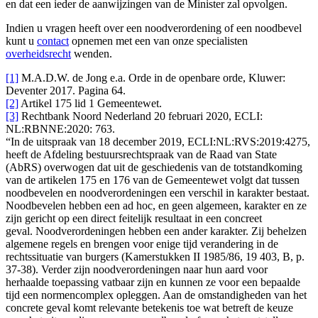
en dat een ieder de aanwijzingen van de Minister zal opvolgen.
Indien u vragen heeft over een noodverordening of een noodbevel
kunt u
contact
opnemen met een van onze specialisten
overheidsrecht
wenden.
[1]
M.A.D.W. de Jong e.a. Orde in de openbare orde, Kluwer:
Deventer 2017. Pagina 64.
[2]
Artikel 175 lid 1 Gemeentewet.
[3]
Rechtbank Noord Nederland 20 februari 2020, ECLI:
NL:RBNNE:2020: 763.
“In de uitspraak van 18 december 2019, ECLI:NL:RVS:2019:4275,
heeft de Afdeling bestuursrechtspraak van de Raad van State
(AbRS) overwogen dat uit de geschiedenis van de totstandkoming
van de artikelen 175 en 176 van de Gemeentewet volgt dat tussen
noodbevelen en noodverordeningen een verschil in karakter bestaat.
Noodbevelen hebben een ad hoc, en geen algemeen, karakter en ze
zijn gericht op een direct feitelijk resultaat in een concreet
geval. Noodverordeningen hebben een ander karakter. Zij behelzen
algemene regels en brengen voor enige tijd verandering in de
rechtssituatie van burgers (Kamerstukken II 1985/86, 19 403, B, p.
37-38). Verder zijn noodverordeningen naar hun aard voor
herhaalde toepassing vatbaar zijn en kunnen ze voor een bepaalde
tijd een normencomplex opleggen. Aan de omstandigheden van het
concrete geval komt relevante betekenis toe wat betreft de keuze