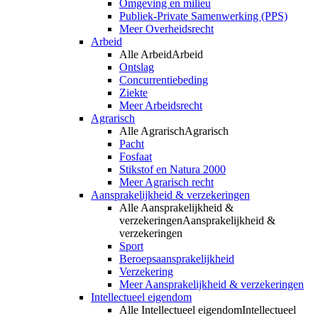
Omgeving en milieu
Publiek-Private Samenwerking (PPS)
Meer Overheidsrecht
Arbeid
Alle Arbeid
Arbeid
Ontslag
Concurrentiebeding
Ziekte
Meer Arbeidsrecht
Agrarisch
Alle Agrarisch
Agrarisch
Pacht
Fosfaat
Stikstof en Natura 2000
Meer Agrarisch recht
Aansprakelijkheid & verzekeringen
Alle Aansprakelijkheid &
verzekeringen
Aansprakelijkheid &
verzekeringen
Sport
Beroepsaansprakelijkheid
Verzekering
Meer Aansprakelijkheid & verzekeringen
Intellectueel eigendom
Alle Intellectueel eigendom
Intellectueel