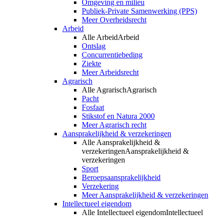
Omgeving en milieu
Publiek-Private Samenwerking (PPS)
Meer Overheidsrecht
Arbeid
Alle Arbeid
Arbeid
Ontslag
Concurrentiebeding
Ziekte
Meer Arbeidsrecht
Agrarisch
Alle Agrarisch
Agrarisch
Pacht
Fosfaat
Stikstof en Natura 2000
Meer Agrarisch recht
Aansprakelijkheid & verzekeringen
Alle Aansprakelijkheid &
verzekeringen
Aansprakelijkheid &
verzekeringen
Sport
Beroepsaansprakelijkheid
Verzekering
Meer Aansprakelijkheid & verzekeringen
Intellectueel eigendom
Alle Intellectueel eigendom
Intellectueel