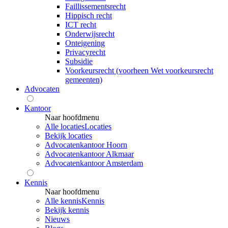
Faillissementsrecht
Hippisch recht
ICT recht
Onderwijsrecht
Onteigening
Privacyrecht
Subsidie
Voorkeursrecht (voorheen Wet voorkeursrecht
gemeenten)
Advocaten
Kantoor
Naar hoofdmenu
Alle locaties
Locaties
Bekijk locaties
Advocatenkantoor Hoorn
Advocatenkantoor Alkmaar
Advocatenkantoor Amsterdam
Kennis
Naar hoofdmenu
Alle kennis
Kennis
Bekijk kennis
Nieuws