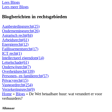
Lees Blogs
Lees meer Blogs
Blogberichten in rechtsgebieden
Aanbestedingsrecht
(25)
Ondernemingsrecht
(26)
Agrarisch recht
(84)
Arbeidsrecht
(61)
Energierecht
(12)
Faillissementsrecht
(17)
ICT recht
(1)
Intellectueel eigendom
(14)
Letselschade
(61)
Onderwijsrecht
(7)
Overheidsrecht
(339)
Personen- en familierecht
(57)
Privacyrecht
(15)
Vastgoedrecht
(254)
Verzekeringsrecht
(9)
Home
»
Blogs
»
De Wet betaalbare huur: wat verandert er voor
verhuurders?
Alkmaar