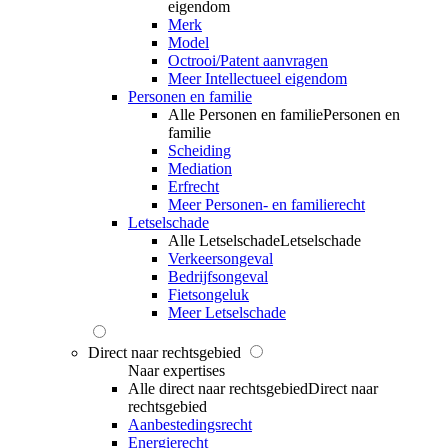
eigendom
Merk
Model
Octrooi/Patent aanvragen
Meer Intellectueel eigendom
Personen en familie
Alle Personen en familie
Personen en
familie
Scheiding
Mediation
Erfrecht
Meer Personen- en familierecht
Letselschade
Alle Letselschade
Letselschade
Verkeersongeval
Bedrijfsongeval
Fietsongeluk
Meer Letselschade
Direct naar rechtsgebied
Naar expertises
Alle direct naar rechtsgebied
Direct naar
rechtsgebied
Aanbestedingsrecht
Energierecht