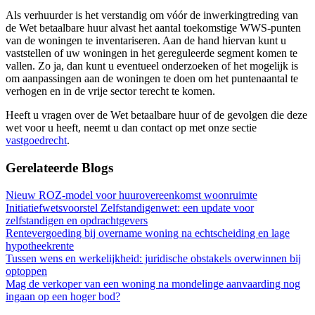
Als verhuurder is het verstandig om vóór de inwerkingtreding van
de Wet betaalbare huur alvast het aantal toekomstige WWS-punten
van de woningen te inventariseren. Aan de hand hiervan kunt u
vaststellen of uw woningen in het gereguleerde segment komen te
vallen. Zo ja, dan kunt u eventueel onderzoeken of het mogelijk is
om aanpassingen aan de woningen te doen om het puntenaantal te
verhogen en in de vrije sector terecht te komen.
Heeft u vragen over de Wet betaalbare huur of de gevolgen die deze
wet voor u heeft, neemt u dan contact op met onze sectie
vastgoedrecht
.
Gerelateerde Blogs
Nieuw ROZ-model voor huurovereenkomst woonruimte
Initiatiefwetsvoorstel Zelfstandigenwet: een update voor
zelfstandigen en opdrachtgevers
Rentevergoeding bij overname woning na echtscheiding en lage
hypotheekrente
Tussen wens en werkelijkheid: juridische obstakels overwinnen bij
optoppen
Mag de verkoper van een woning na mondelinge aanvaarding nog
ingaan op een hoger bod?