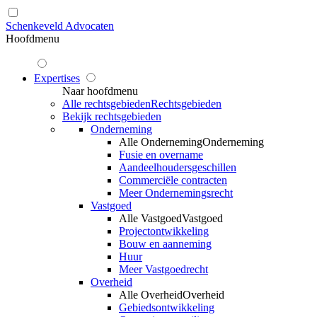
Schenkeveld Advocaten
Hoofdmenu
Expertises
Naar hoofdmenu
Alle rechtsgebieden
Rechtsgebieden
Bekijk rechtsgebieden
Onderneming
Alle Onderneming
Onderneming
Fusie en overname
Aandeelhoudersgeschillen
Commerciële contracten
Meer Ondernemingsrecht
Vastgoed
Alle Vastgoed
Vastgoed
Projectontwikkeling
Bouw en aanneming
Huur
Meer Vastgoedrecht
Overheid
Alle Overheid
Overheid
Gebiedsontwikkeling