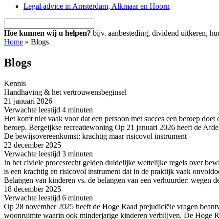
Legal advice in Amsterdam, Alkmaar en Hoorn
Hoe kunnen wij u helpen?
bijv. aanbesteding, dividend uitkeren, h
Home
»
Blogs
Blogs
Kennis
Handhaving & het vertrouwensbeginsel
21 januari
2026
Verwachte leestijd
4 minuten
Het komt niet vaak voor dat een persoon met succes een beroep doet 
beroep. Bergeijkse recreatiewoning Op 21 januari 2026 heeft de Afde
De bewijsovereenkomst: krachtig maar risicovol instrument
22 december
2025
Verwachte leestijd
3 minuten
In het civiele procesrecht gelden duidelijke wettelijke regels over 
is een krachtig en risicovol instrument dat in de praktijk vaak onvo
Belangen van kinderen vs. de belangen van een verhuurder: wegen d
18 december
2025
Verwachte leestijd
6 minuten
Op 28 november 2025 heeft de Hoge Raad prejudiciële vragen beantwo
woonruimte waarin ook minderjarige kinderen verblijven. De Hoge Raad