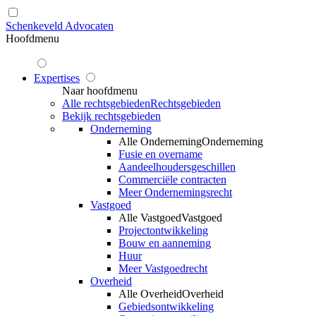
Schenkeveld Advocaten
Hoofdmenu
Expertises
Naar hoofdmenu
Alle rechtsgebieden
Rechtsgebieden
Bekijk rechtsgebieden
Onderneming
Alle Onderneming
Onderneming
Fusie en overname
Aandeelhoudersgeschillen
Commerciële contracten
Meer Ondernemingsrecht
Vastgoed
Alle Vastgoed
Vastgoed
Projectontwikkeling
Bouw en aanneming
Huur
Meer Vastgoedrecht
Overheid
Alle Overheid
Overheid
Gebiedsontwikkeling