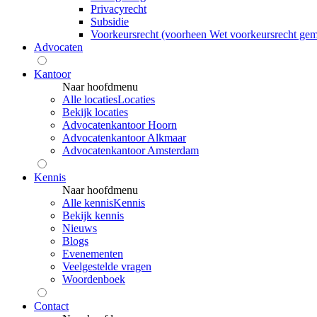
Privacyrecht
Subsidie
Voorkeursrecht (voorheen Wet voorkeursrecht ge
Advocaten
Kantoor
Naar hoofdmenu
Alle locaties
Locaties
Bekijk locaties
Advocatenkantoor Hoorn
Advocatenkantoor Alkmaar
Advocatenkantoor Amsterdam
Kennis
Naar hoofdmenu
Alle kennis
Kennis
Bekijk kennis
Nieuws
Blogs
Evenementen
Veelgestelde vragen
Woordenboek
Contact