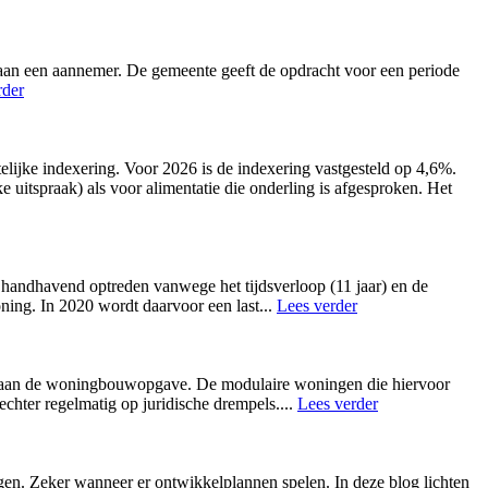
an een aannemer. De gemeente geeft de opdracht voor een periode
rder
telijke indexering. Voor 2026 is de indexering vastgesteld op 4,6%.
ke uitspraak) als voor alimentatie die onderling is afgesproken. Het
 handhavend optreden vanwege het tijdsverloop (11 jaar) en de
ing. In 2020 wordt daarvoor een last
...
Lees verder
en aan de woningbouwopgave. De modulaire woningen die hiervoor
 echter regelmatig op juridische drempels.
...
Lees verder
en. Zeker wanneer er ontwikkelplannen spelen. In deze blog lichten