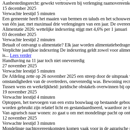
Aanbestedingsrecht: gewekt vertrouwen bij verlenging raamovereen
15 december
2025
Verwachte leestijd
5 minuten
Een gemeente heeft het maaien van bermen en taluds en het schouwe
van één jaar, met maximaal drie verlengingen van een jaar. De overe
Alimentatie 2026: wettelijke indexering stijgt met 4,6% per 1 januari
03 december
2025
Verwachte leestijd
2 minuten
Betaalt of ontvangt u alimentatie? Elk jaar worden alimentatiebedrage
Verplichte jaarlijkse indexering De indexering geldt zowel voor aliment
is
...
Lees verder
Handhaving na 11 jaar toch niet onevenredig
27 november
2025
Verwachte leestijd
5 minuten
De Afdeling zette op 26 november 2025 een streep door de uitspraak 
omstandigheden van de overtreders, onevenredig was. Bewoning recre
Tussen wens en werkelijkheid: juridische obstakels overwinnen bij o
19 november
2025
Verwachte leestijd
4 minuten
Optoppen, het toevoegen van een extra bouwlaag op bestaande gebou
worden gebruikt zijn relatief licht en gestandaardiseerd, waardoor ze i
Van agrarisch naar wonen: zo gaat u om met mondelinge pacht op ont
12 november
2025
Verwachte leestijd
3 minuten
Mondelinge pachtovereenkomsten komen vaak voor in de agrarische pr