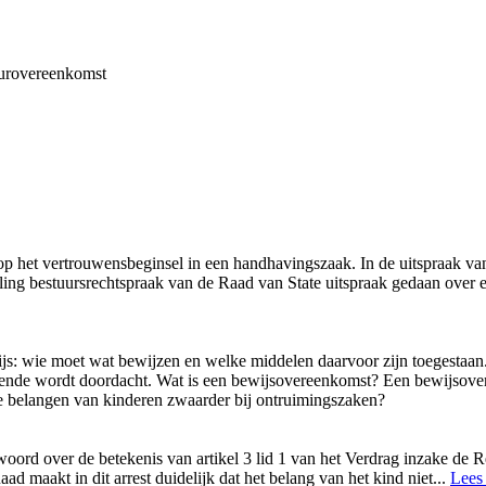
uurovereenkomst
op het vertrouwensbeginsel in een handhavingszaak. In de uitspraak van
ling bestuursrechtspraak van de Raad van State uitspraak gedaan over
bewijs: wie moet wat bewijzen en welke middelen daarvoor zijn toegesta
ldoende wordt doordacht. Wat is een bewijsovereenkomst? Een bewijsover
e belangen van kinderen zwaarder bij ontruimingszaken?
ord over de betekenis van artikel 3 lid 1 van het Verdrag inzake de R
 maakt in dit arrest duidelijk dat het belang van het kind niet
...
Lees