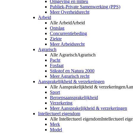
Omgeving en milieu
Publiek-Private Samenwerking (PPS)
Meer Overheidsrecht
Arbeid
Alle Arbeid
Arbeid
Ontslag
Concurrentiebeding
Ziekte
Meer Arbeidsrecht
Agrarisch
Alle Agrarisch
Agrarisch
Pacht
Fosfaat
Stikstof en Natura 2000
Meer Agrarisch recht
Aansprakelijkheid & verzekeringen
Alle Aansprakelijkheid & verzekeringen
Aan
Sport
Beroepsaansprakelijkheid
Verzekering
Meer Aansprakelijkheid & verzekeringen
Intellectueel eigendom
Alle Intellectueel eigendom
Intellectueel ei
Merk
Model