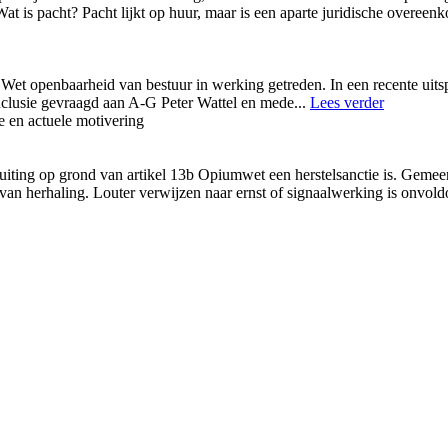
at is pacht? Pacht lijkt op huur, maar is een aparte juridische overeenk
et openbaarheid van bestuur in werking getreden. In een recente uits
nclusie gevraagd aan A-G Peter Wattel en mede
...
Lees verder
 en actuele motivering
luiting op grond van artikel 13b Opiumwet een herstelsanctie is. Geme
 van herhaling. Louter verwijzen naar ernst of signaalwerking is onvol