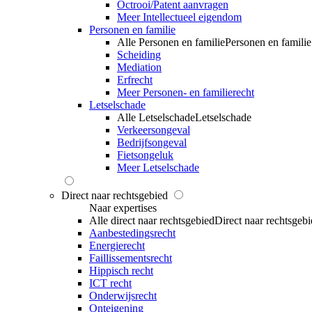
Octrooi/Patent aanvragen
Meer Intellectueel eigendom
Personen en familie
Alle Personen en familie
Personen en familie
Scheiding
Mediation
Erfrecht
Meer Personen- en familierecht
Letselschade
Alle Letselschade
Letselschade
Verkeersongeval
Bedrijfsongeval
Fietsongeluk
Meer Letselschade
Direct naar rechtsgebied
Naar expertises
Alle direct naar rechtsgebied
Direct naar rechtsgeb
Aanbestedingsrecht
Energierecht
Faillissementsrecht
Hippisch recht
ICT recht
Onderwijsrecht
Onteigening