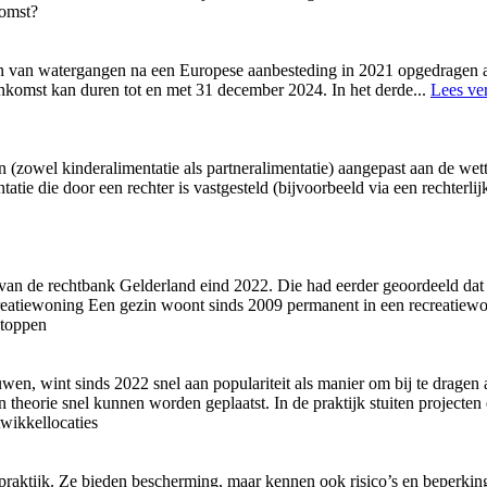
komst?
n van watergangen na een Europese aanbesteding in 2021 opgedragen a
enkomst kan duren tot en met 31 december 2024. In het derde
...
Lees ve
n (zowel kinderalimentatie als partneralimentatie) aangepast aan de wet
atie die door een rechter is vastgesteld (bijvoorbeeld via een rechterlij
van de rechtbank Gelderland eind 2022. Die had eerder geoordeeld dat
atiewoning Een gezin woont sinds 2009 permanent in een recreatiewon
ptoppen
wen, wint sinds 2022 snel aan populariteit als manier om bij te drag
n theorie snel kunnen worden geplaatst. In de praktijk stuiten projecten
wikkellocaties
aktijk. Ze bieden bescherming, maar kennen ook risico’s en beperking