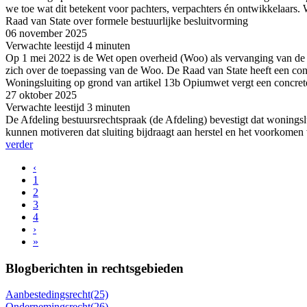
we toe wat dit betekent voor pachters, verpachters én ontwikkelaars. W
Raad van State over formele bestuurlijke besluitvorming
06 november
2025
Verwachte leestijd
4 minuten
Op 1 mei 2022 is de Wet open overheid (Woo) als vervanging van de W
zich over de toepassing van de Woo. De Raad van State heeft een co
Woningsluiting op grond van artikel 13b Opiumwet vergt een concrete
27 oktober
2025
Verwachte leestijd
3 minuten
De Afdeling bestuursrechtspraak (de Afdeling) bevestigt dat wonings
kunnen motiveren dat sluiting bijdraagt aan herstel en het voorkomen
verder
‹
1
2
3
4
›
»
Blogberichten in rechtsgebieden
Aanbestedingsrecht
(25)
Ondernemingsrecht
(26)