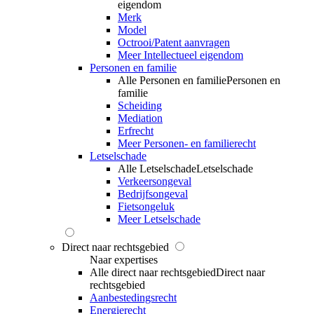
eigendom
Merk
Model
Octrooi/Patent aanvragen
Meer Intellectueel eigendom
Personen en familie
Alle Personen en familie
Personen en
familie
Scheiding
Mediation
Erfrecht
Meer Personen- en familierecht
Letselschade
Alle Letselschade
Letselschade
Verkeersongeval
Bedrijfsongeval
Fietsongeluk
Meer Letselschade
Direct naar rechtsgebied
Naar expertises
Alle direct naar rechtsgebied
Direct naar
rechtsgebied
Aanbestedingsrecht
Energierecht