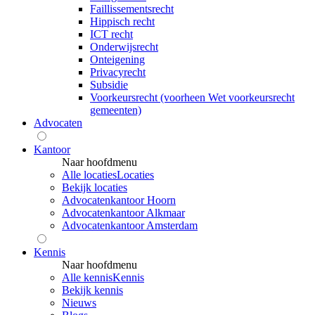
Faillissementsrecht
Hippisch recht
ICT recht
Onderwijsrecht
Onteigening
Privacyrecht
Subsidie
Voorkeursrecht (voorheen Wet voorkeursrecht
gemeenten)
Advocaten
Kantoor
Naar hoofdmenu
Alle locaties
Locaties
Bekijk locaties
Advocatenkantoor Hoorn
Advocatenkantoor Alkmaar
Advocatenkantoor Amsterdam
Kennis
Naar hoofdmenu
Alle kennis
Kennis
Bekijk kennis
Nieuws