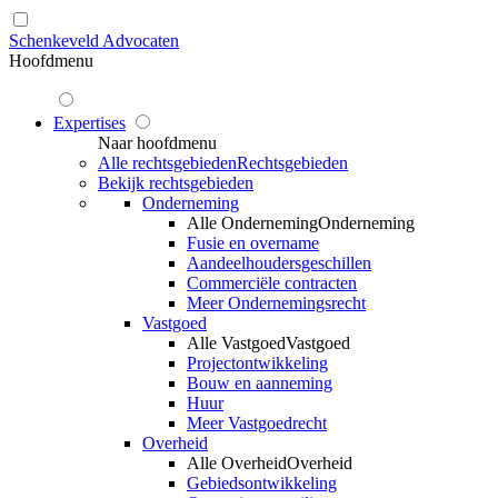
Schenkeveld Advocaten
Hoofdmenu
Expertises
Naar hoofdmenu
Alle rechtsgebieden
Rechtsgebieden
Bekijk rechtsgebieden
Onderneming
Alle Onderneming
Onderneming
Fusie en overname
Aandeelhoudersgeschillen
Commerciële contracten
Meer Ondernemingsrecht
Vastgoed
Alle Vastgoed
Vastgoed
Projectontwikkeling
Bouw en aanneming
Huur
Meer Vastgoedrecht
Overheid
Alle Overheid
Overheid
Gebiedsontwikkeling