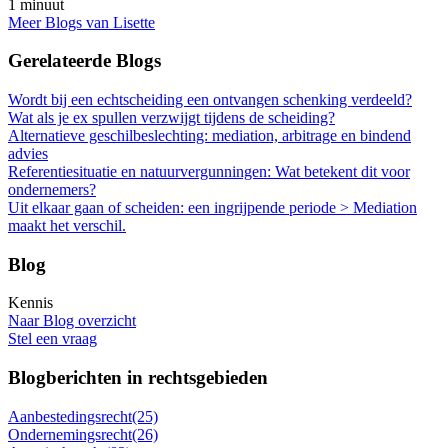
1 minuut
Meer Blogs van Lisette
Gerelateerde Blogs
Wordt bij een echtscheiding een ontvangen schenking verdeeld?
Wat als je ex spullen verzwijgt tijdens de scheiding?
Alternatieve geschilbeslechting: mediation, arbitrage en bindend
advies
Referentiesituatie en natuurvergunningen: Wat betekent dit voor
ondernemers?
Uit elkaar gaan of scheiden: een ingrijpende periode > Mediation
maakt het verschil.
Blog
Kennis
Naar Blog overzicht
Stel een vraag
Blogberichten in rechtsgebieden
Aanbestedingsrecht
(25)
Ondernemingsrecht
(26)