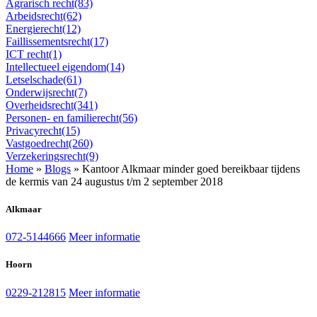
Agrarisch recht
(83)
Arbeidsrecht
(62)
Energierecht
(12)
Faillissementsrecht
(17)
ICT recht
(1)
Intellectueel eigendom
(14)
Letselschade
(61)
Onderwijsrecht
(7)
Overheidsrecht
(341)
Personen- en familierecht
(56)
Privacyrecht
(15)
Vastgoedrecht
(260)
Verzekeringsrecht
(9)
Home
»
Blogs
»
Kantoor Alkmaar minder goed bereikbaar tijdens
de kermis van 24 augustus t/m 2 september 2018
Alkmaar
072-5144666
Meer informatie
Hoorn
0229-212815
Meer informatie