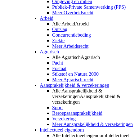
Omgeving en milieu
Publiek-Private Samenwerking (PPS)
Meer Overheidsrecht
Arbeid
Alle Arbeid
Arbeid
Ontslag
Concurrentiebeding
Ziekte
Meer Arbeidsrecht
Agrarisch
Alle Agrarisch
Agrarisch
Pacht
Fosfaat
Stikstof en Natura 2000
Meer Agrarisch recht
Aansprakelijkheid & verzekeringen
Alle Aansprakelijkheid &
verzekeringen
Aansprakelijkheid &
verzekeringen
Sport
Beroepsaansprakelijkheid
Verzekering
Meer Aansprakelijkheid & verzekeringen
Intellectueel eigendom
Alle Intellectueel eigendom
Intellectueel