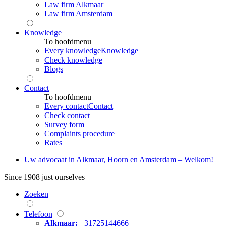
Law firm Alkmaar
Law firm Amsterdam
Knowledge
To hoofdmenu
Every knowledge
Knowledge
Check knowledge
Blogs
Contact
To hoofdmenu
Every contact
Contact
Check contact
Survey form
Complaints procedure
Rates
Uw advocaat in Alkmaar, Hoorn en Amsterdam – Welkom!
Since 1908
just ourselves
Zoeken
Telefoon
Alkmaar:
+31725144666