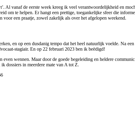
t’. Al vanaf de eerste week kreeg ik veel verantwoordelijkheid en mocht
eid om te helpen. Er hangt een prettige, toegankelijke sfeer die informe
en voor een praatje, zowel zakelijk als over het afgelopen weekend.
werken, en op een dusdanig tempo dat het heel natuurlijk voelde. Na ee
vocaat-stagiair. En op 22 februari 2023 ben ik beëdigd!
aan even wennen. Maar door de goede begeleiding en heldere communicat
 ik dossiers in meerdere mate van A tot Z.